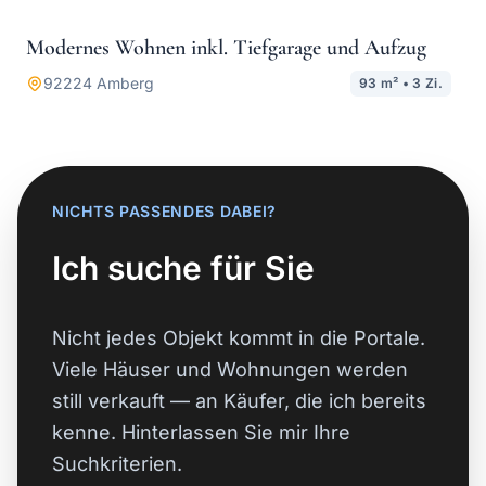
Modernes Wohnen inkl. Tiefgarage und Aufzug
MIETE
92224
Amberg
93
m² •
3
Zi.
NICHTS PASSENDES DABEI?
Ich suche für Sie
Nicht jedes Objekt kommt in die Portale.
Viele Häuser und Wohnungen werden
still verkauft — an Käufer, die ich bereits
kenne. Hinterlassen Sie mir Ihre
Suchkriterien.