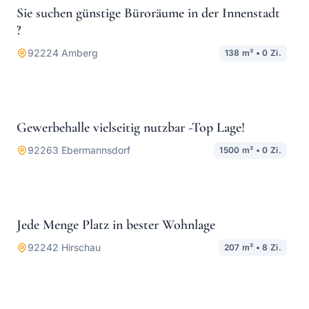
Sie suchen günstige Büroräume in der Innenstadt
MIETE
?
92224
Amberg
138
m² •
0
Zi.
589.000 €
Gewerbehalle vielseitig nutzbar -Top Lage!
KAUF
92263
Ebermannsdorf
1500
m² •
0
Zi.
339.000 €
Jede Menge Platz in bester Wohnlage
KAUF
92242
Hirschau
207
m² •
8
Zi.
Preis a.A.