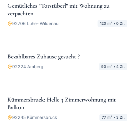
Gemütliches "Torstüberl" mit Wohnung zu
MIETE
verpachten
92706
Luhe- Wildenau
120
m² •
0
Zi.
209.000 €
Bezahlbares Zuhause gesucht ?
KAUF
92224
Amberg
90
m² •
4
Zi.
Preis a.A.
Kümmersbruck: Helle 3 Zimmerwohnung mit
MIETE
Balkon
92245
Kümmersbruck
77
m² •
3
Zi.
Preis a.A.